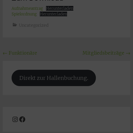
Aufnahmeantrag
Herunterladen
Spielordnung
Herunterladen
Uncategorized
Beitragsnavigation
←
Funktionäre
Mitgliedsbeiträge
→
Direkt zur Hallenbuchung.
Instagram
Facebook